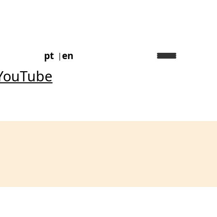
pt
en