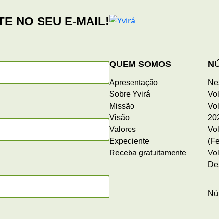
QUEM SOMOS
N
Apresentação
Ne
Sobre Yvirá
Vol
Missão
Vol
Visão
20
Valores
Vol
Expediente
(Fe
Receba gratuitamente
Vol
De
Nú