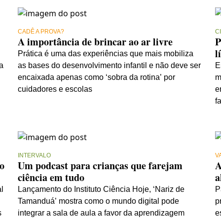
CADÊ A PROVA?
C
A importância de brincar ao ar livre
P
l
Prática é uma das experiências que mais mobiliza
a
as bases do desenvolvimento infantil e não deve ser
E
encaixada apenas como ‘sobra da rotina’ por
m
cuidadores e escolas
e
f
INTERVALO
V
o
Um podcast para crianças que farejam
A
ciência em tudo
a
l
Lançamento do Instituto Ciência Hoje, ‘Nariz de
P
Tamanduá’ mostra como o mundo digital pode
p
s
integrar a sala de aula a favor da aprendizagem
e