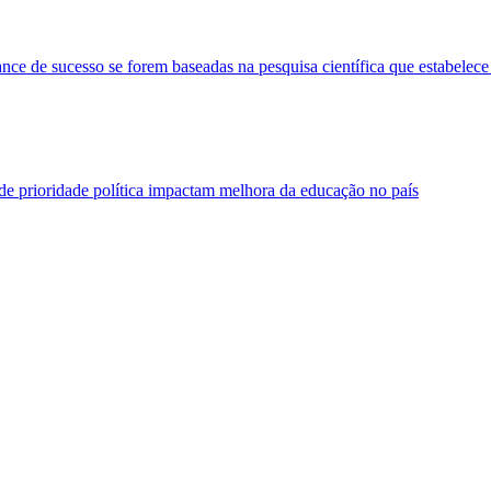
ance de sucesso se forem baseadas na pesquisa científica que estabelec
a de prioridade política impactam melhora da educação no país