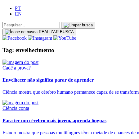
PT
EN
REALIZAR BUSCA
Tag: envelhecimento
Cadê a prova?
Envelhecer não significa parar de aprender
Ciência mostra que cérebro humano permanece capaz de se transformar
Ciência conta
Para ter um cérebro mais jovem, aprenda línguas
Estudo mostra que pessoas multilíngues têm a metade de chances de m