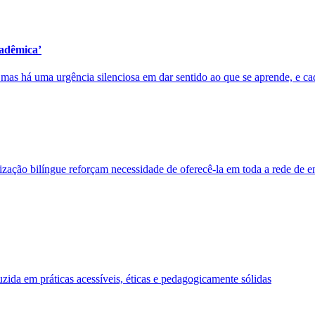
cadêmica’
 mas há uma urgência silenciosa em dar sentido ao que se aprende, e ca
ização bilíngue reforçam necessidade de oferecê-la em toda a rede de e
duzida em práticas acessíveis, éticas e pedagogicamente sólidas