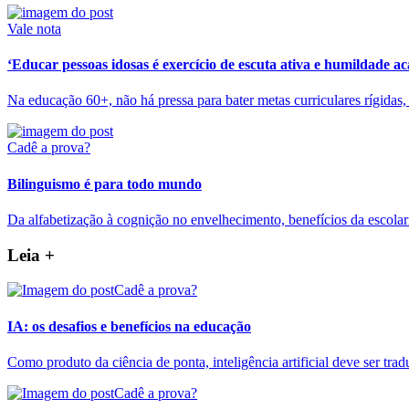
Vale nota
‘Educar pessoas idosas é exercício de escuta ativa e humildade a
Na educação 60+, não há pressa para bater metas curriculares rígidas,
Cadê a prova?
Bilinguismo é para todo mundo
Da alfabetização à cognição no envelhecimento, benefícios da escolar
Leia +
Cadê a prova?
IA: os desafios e benefícios na educação
Como produto da ciência de ponta, inteligência artificial deve ser tra
Cadê a prova?