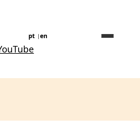
pt
en