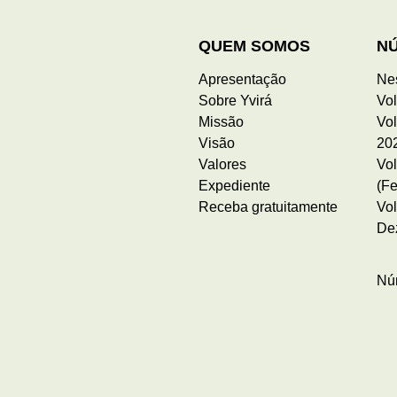
QUEM SOMOS
N
Apresentação
Ne
Sobre Yvirá
Vol
Missão
Vol
Visão
20
Valores
Vol
Expediente
(Fe
Receba gratuitamente
Vol
De
Nú