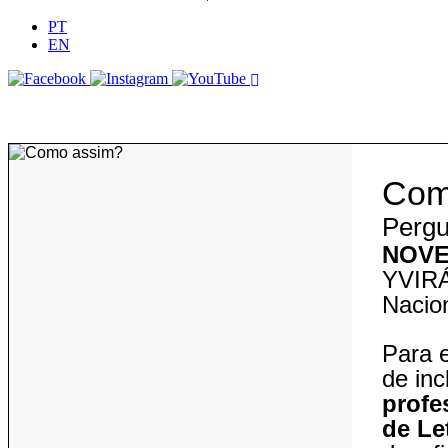
PT
EN
C
o
Pergu
NOVE
YVIRÁ
Nacio
Para e
de inc
profe
de Le