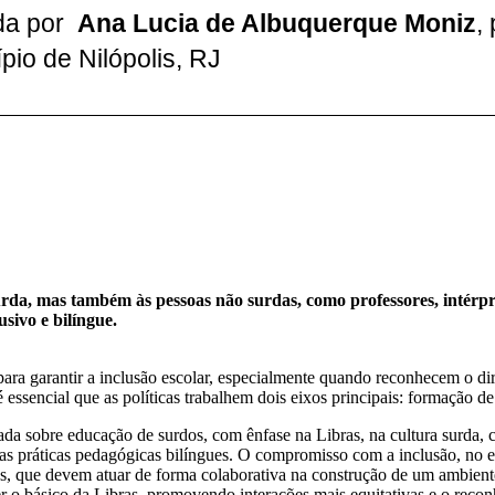
da por
Ana Lucia de Albuquerque Moniz
,
pio de Nilópolis, RJ
a, mas também às pessoas não surdas, como professores, intérpret
sivo e bilíngue.
ara garantir a inclusão escolar, especialmente quando reconhecem o dir
essencial que as políticas trabalhem dois eixos principais: formação de
uada sobre educação de surdos, com ênfase na Libras, na cultura surda,
as práticas pedagógicas bilíngues. O compromisso com a inclusão, no 
gas, que devem atuar de forma colaborativa na construção de um ambiente
 o básico da Libras, promovendo interações mais equitativas e o reconh