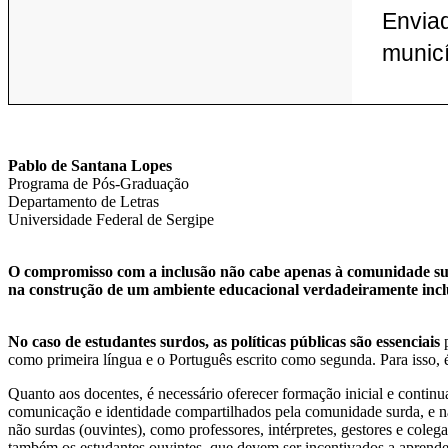
Envia
municí
Pablo de Santana Lopes
Programa de Pós-Graduação
Departamento de Letras
Universidade Federal de Sergipe
O compromisso com a inclusão não cabe apenas à comunidade surd
na construção de um ambiente educacional verdadeiramente inclu
No caso de estudantes surdos, as políticas públicas são essenciais
p
como primeira língua e o Português escrito como segunda. Para isso, é 
Quanto aos docentes, é necessário oferecer formação inicial e contin
comunicação e identidade compartilhados pela comunidade surda, e n
não surdas (ouvintes), como professores, intérpretes, gestores e cole
também os estudantes ouvintes, que devem ser incentivados a aprender