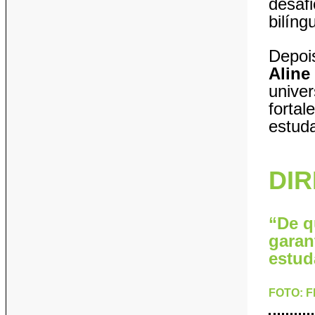
desaf
bilíng
Depoi
Aline
univer
fortal
estud
DI
“De q
garan
estud
FOTO: 