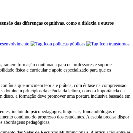
ensão das diferenças cognitivas, como a dislexia e outros
desenvolvimento
políticas públicas
transtornos
arantem formação continuada para os professores e suporte
ilidade física e curricular e apoio especializado para que os
 contínua que articulem teoria e prática, com ênfase na compreensão
es dominem princípios da ciência da leitura, como a importância da
lém disso, a formação deve promover uma postura inclusiva baseada em
centes, incluindo psicopedagogos, linguistas, fonoaudiólogos e
amento contínuo do progresso dos estudantes. A escola precisa dispor
ntes abordagens pedagógicas.
ecimento das Salas de Recursos Multifuncionais. A articulação entre as