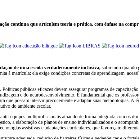
ação contínua que articulem teoria e prática, com ênfase na compre
educação bilíngue
LIBRAS
neuro
dação de uma escola verdadeiramente inclusiva,
sobretudo quando g
mita à matrícula; ela exige condições concretas de aprendizagem, acessib
. Políticas públicas eficazes devem assegurar programas de capacitação
prendizagem e do neurodesenvolvimento. É fundamental que os professor
, para que possam intervir precocemente e adaptar suas metodologias. A
utivo do ambiente escolar.
arantir equipes multiprofissionais atuando de forma integrada com os do
óstico, a elaboração de planos de ensino individualizados e o acompanh
, tecnologias assistivas e adaptações curriculares, que favoreçam difere
trutura adequada, redução de barreiras físicas e pedagógicas e o fortal