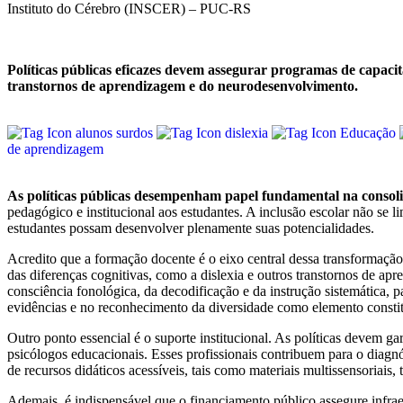
Instituto do Cérebro (INSCER) – PUC-RS
Políticas públicas eficazes devem assegurar programas de capacit
transtornos de aprendizagem e do neurodesenvolvimento.
alunos surdos
dislexia
Educação
de aprendizagem
As políticas públicas desempenham papel fundamental na consoli
pedagógico e institucional aos estudantes. A inclusão escolar não se li
estudantes possam desenvolver plenamente suas potencialidades.
Acredito que a formação docente é o eixo central dessa transformação
das diferenças cognitivas, como a dislexia e outros transtornos de a
consciência fonológica, da decodificação e da instrução sistemática
evidências e no reconhecimento da diversidade como elemento constit
Outro ponto essencial é o suporte institucional. As políticas devem g
psicólogos educacionais. Esses profissionais contribuem para o diagn
de recursos didáticos acessíveis, tais como materiais multissensoriais
Ademais, é indispensável que o financiamento público assegure infraes