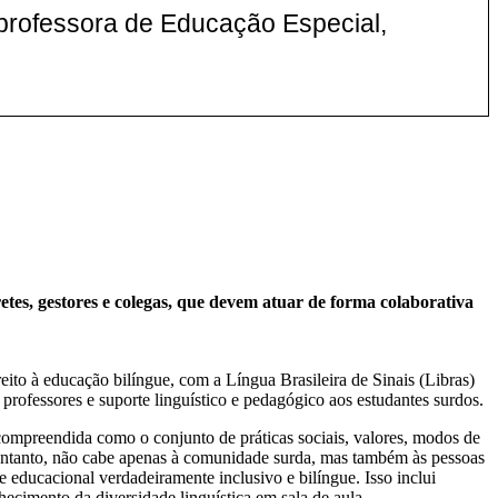
 professora de Educação Especial,
es, gestores e colegas, que devem atuar de forma colaborativa
eito à educação bilíngue, com a Língua Brasileira de Sinais (Libras)
 professores e suporte linguístico e pedagógico aos estudantes surdos.
 compreendida como o conjunto de práticas sociais, valores, modos de
entanto, não cabe apenas à comunidade surda, mas também às pessoas
 educacional verdadeiramente inclusivo e bilíngue. Isso inclui
ecimento da diversidade linguística em sala de aula.