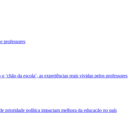
e professores
 o ‘chão da escola’, as experiências reais vividas pelos professores
a de prioridade política impactam melhora da educação no país