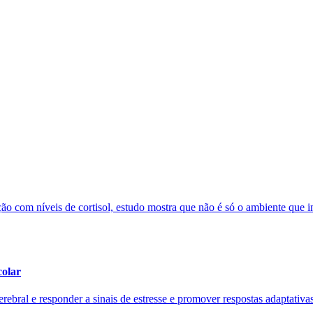
ação com níveis de cortisol, estudo mostra que não é só o ambiente que
colar
ebral e responder a sinais de estresse e promover respostas adaptativas